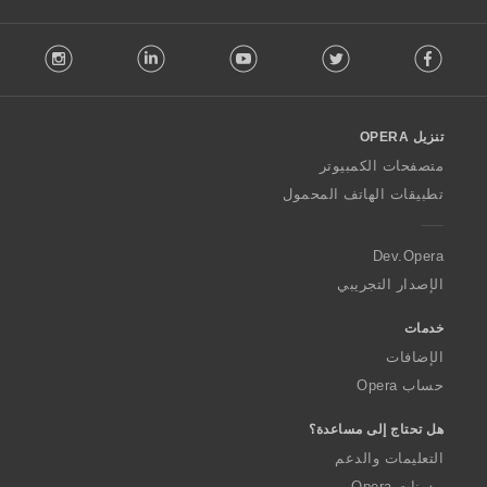
F
stagram
LinkedIn
Youtube
Twitter
Facebook
o
l
l
o
تنزيل OPERA
w
O
متصفحات الكمبيوتر
p
تطبيقات الهاتف المحمول
e
r
a
Dev.Opera
الإصدار التجريبي
خدمات
الإضافات
حساب Opera
هل تحتاج إلى مساعدة؟
التعليمات والدعم
مدونات Opera