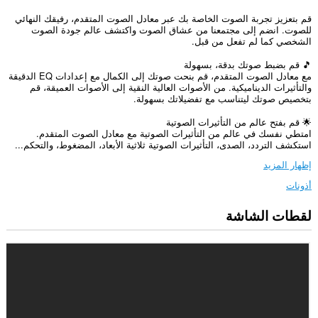
قم بتعزيز تجربة الصوت الخاصة بك عبر معادل الصوت المتقدم، رفيقك النهائي
للصوت. انضم إلى مجتمعنا من عشاق الصوت واكتشف عالم جودة الصوت
الشخصي كما لم تفعل من قبل.
🎵 قم بضبط صوتك بدقة، بسهولة
مع معادل الصوت المتقدم، قم بنحت صوتك إلى الكمال مع إعدادات EQ الدقيقة
والتأثيرات الديناميكية. من الأصوات العالية النقية إلى الأصوات العميقة، قم
بتخصيص صوتك ليتناسب مع تفضيلاتك بسهولة.
🌟 قم بفتح عالم من التأثيرات الصوتية
امتطي نفسك في عالم من التأثيرات الصوتية مع معادل الصوت المتقدم.
استكشف التردد، الصدى، التأثيرات الصوتية ثلاثية الأبعاد، المضغوط، والتحكم...
إظهار المزيد
أذونات
لقطات الشاشة
يستطيع
هذا
الملحق
الوصول
إلى
بياناتك
على
كل
مواقع