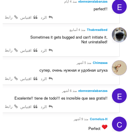
م
ebenezeralabanzas
منذ 4 أيام
E
ت
ا
perfect!!
ق
ت
ي
رابط
الرد
اقتباس
:
ي
م
Thabreadbed
منذ 4 أسابيع
ا
Sometimes it gets bugged and can't initiate it,
ت
Not uninstalled!
:
رابط
الرد
اقتباس
Chimzaaa
منذ 5 أشهر
супер, очень нужная и удобная штука
رابط
الرد
اقتباس
ebenezeralabanzas
منذ 6 أشهر
E
Excelente!! tiene de todo!!! es increíble que sea gratis!!
رابط
الرد
اقتباس
Cornelus-H
منذ 9 أشهر
C
Perfect