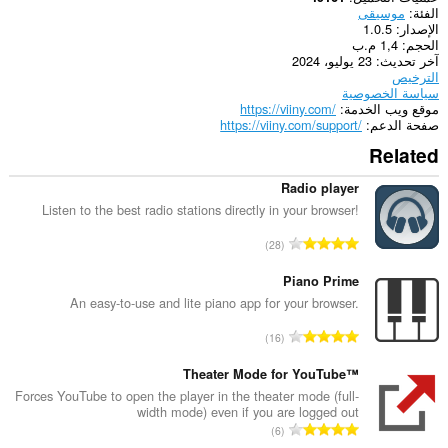
الفئة
موسيقى
الإصدار
1.0.5
الحجم
1,4 م.ب
آخر تحديث
23 يوليو، 2024
الترخيص
سياسة الخصوصية
موقع ويب الخدمة
https://viiny.com/
صفحة الدعم
https://viiny.com/support/
Related
Radio player
Listen to the best radio stations directly in your browser!
ا
28
ل
ع
Piano Prime
د
An easy-to-use and lite piano app for your browser.
د
ا
16
ا
ل
ل
ع
Theater Mode for YouTube™
إ
د
Forces YouTube to open the player in the theater mode (full-
ج
width mode) even if you are logged out
د
م
ا
6
ا
ا