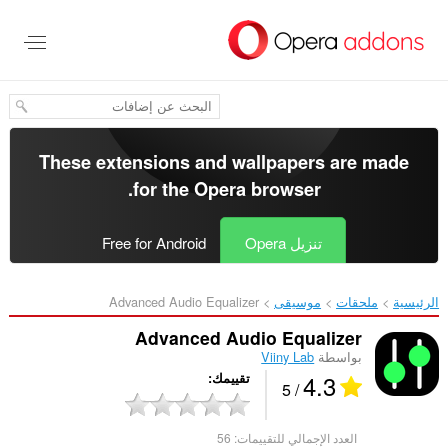
خطٍّ
لى
لمحتوى
لرئيسي
These extensions and wallpapers are made
.
for the
Opera browser
تنزيل Opera
Free for Android
الرئيسية
ملحقات
موسيقى
Advanced Audio Equalizer‎
Advanced Audio Equalizer
بواسطة
Viiny Lab
4.3
تقييمك
/ 5
العدد الإجمالي للتقييمات:
56