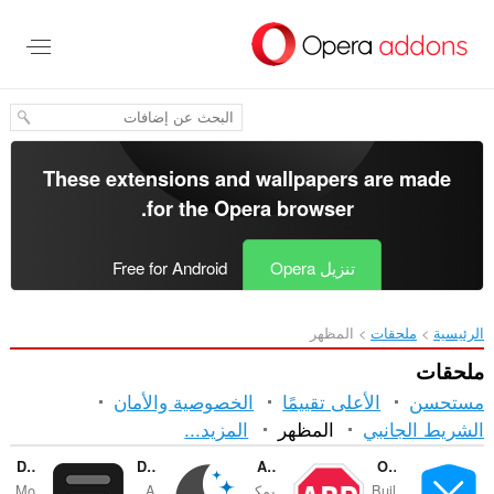
خطٍّ
لى
لمحتوى
لرئيسي
These extensions and wallpapers are made
.
for the
Opera browser
تنزيل Opera
Free for Android
الرئيسية
ملحقات
المظهر
ملحقات
مستحسن
الأعلى تقييمًا
الخصوصية والأمان
الفرز
الشريط الجانبي
المظهر
المزيد...
والفئات
DocsAfterDark
Dark Mode
Adblock Plus
Opera Ad blocker
Buil
يمك
A
Mo