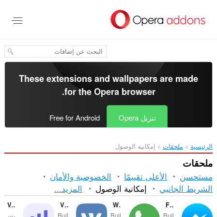
خطٍّ
لى
لمحتوى
لرئيسي
These extensions and wallpapers are made
.
for the
Opera browser
تنزيل Opera
Free for Android
الرئيسية
ملحقات
إمكانية الوصول
ملحقات
مستحسن
الأعلى تقييمًا
الخصوصية والأمان
الفرز
الشريط الجانبي
إمكانية الوصول
المزيد...
والفئات
Volume Master
VKontakte
WhatsApp
Facebook Messenger
Buil
Buil
Buil
يس